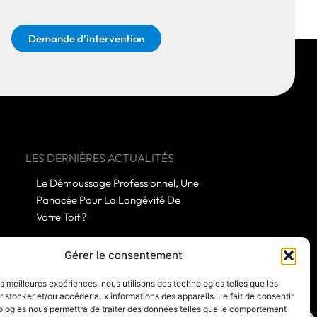
Demande d'intervention
LES DERNIÈRES ACTUALITÉS
Le Démoussage Professionnel, Une
Panacée Pour La Longévité De
Votre Toit ?
Quelles Subtilités Distingue Un
Gérer le consentement
Démoussage Amateur D’une
les meilleures expériences, nous utilisons des technologies telles que les
Prestation Experte ?
 stocker et/ou accéder aux informations des appareils. Le fait de consentir
ologies nous permettra de traiter des données telles que le comportement