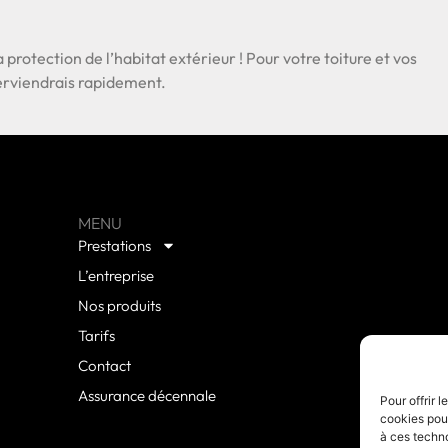
a protection de l’habitat extérieur ! Pour votre toiture et vos
nterviendrais rapidement.
MENU
Prestations
L’entreprise
Nos produits
Tarifs
Contact
Assurance décennale
Pour offrir 
cookies pour
à ces techn