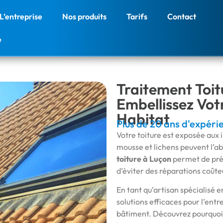
L’entreprise
Nos produits
Tarifs
Contact
e
Traitement Toit
Embellissez Vot
Habitat
Plus de 20 ans d'expéri
Votre toiture est exposée aux i
mousse et lichens peuvent l’ab
toiture à Luçon
permet de prés
d’éviter des réparations coûte
En tant qu’artisan spécialisé e
solutions efficaces pour l’entre
bâtiment. Découvrez pourquoi 