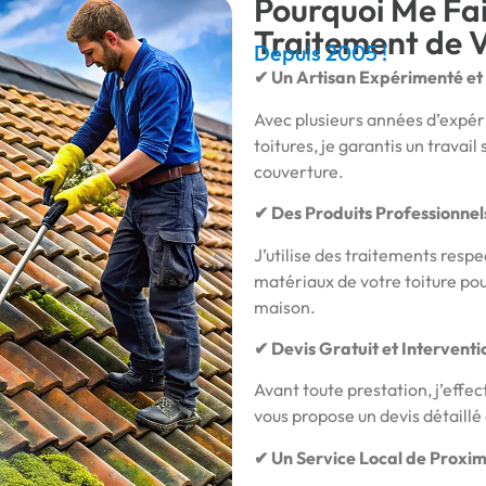
Pourquoi Me Fai
Traitement de V
Depuis 2005 !
✔ Un Artisan Expérimenté et 
Avec plusieurs années d’expéri
toitures, je garantis un travai
couverture.
✔ Des Produits Professionnel
J’utilise des traitements res
matériaux de votre toiture pou
maison.
✔ Devis Gratuit et Intervent
Avant toute prestation, j’effec
vous propose un devis détaillé
✔ Un Service Local de Proxim