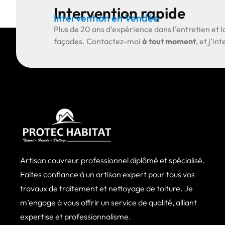
Intervention rapide
Intervention en Vendée
Plus de
20 ans d’expérience
dans l’entretien et l
façades.
Contactez-moi
à tout moment
, et j’i
Artisan couvreur professionnel diplômé et spécialisé.
Faites confiance à un artisan expert pour tous vos
travaux de traitement et nettoyage de toiture. Je
m’engage à vous offrir un service de qualité, alliant
expertise et professionnalisme.