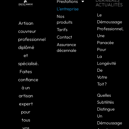
Prestations
ACTUALITÉS
L’entreprise
Le
Nos
Démoussage
produits
Artisan
Professionnel,
Tarifs
couvreur
Une
Contact
professionnel
Panacée
Assurance
diplômé
Pour
décennale
et
La
spécialisé.
Longévité
De
Faites
Votre
confiance
Toit ?
à un
Quelles
artisan
Subtilités
expert
Distingue
pour
Un
tous
Démoussage
vos