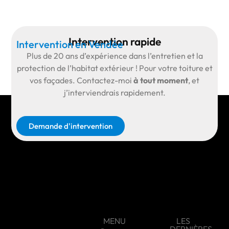
Intervention rapide
Intervention en Vendée
Plus de
20 ans d’expérience
dans l’entretien et la
protection de l’habitat extérieur ! Pour votre toiture et
vos façades.
Contactez-moi
à tout moment
, et
j’interviendrais rapidement.
Demande d'intervention
MENU
LES
DERNIÈRES