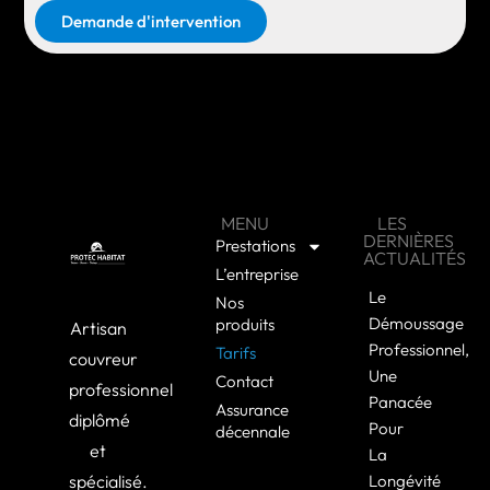
Demande d'intervention
MENU
LES
DERNIÈRES
Prestations
ACTUALITÉS
L’entreprise
Le
Nos
Démoussage
produits
Artisan
Professionnel,
Tarifs
couvreur
Une
Contact
professionnel
Panacée
Assurance
diplômé
Pour
décennale
et
La
spécialisé.
Longévité