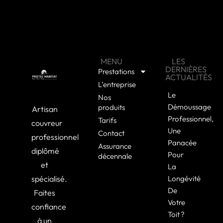
MENU
LES
DERNIÈRES
Prestations
ACTUALITÉS
L’entreprise
Le
Nos
Démoussage
produits
Artisan
Professionnel,
Tarifs
couvreur
Une
Contact
professionnel
Panacée
Assurance
diplômé
Pour
décennale
et
La
spécialisé.
Longévité
De
Faites
Votre
confiance
Toit ?
à un