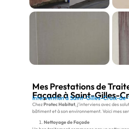
Mes Prestations de Trai
Façade à Saint-Gilles-C
Intervention à Saint-Gilles-Croix-de-
Chez
Protec Habitat
, j’interviens avec des sol
bâtiment et à son environnement. Voici mes serv
Nettoyage de Façade