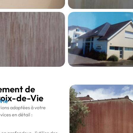
tement de
roix-de-Vie
Vie
utions adaptées à votre
ices en détail :