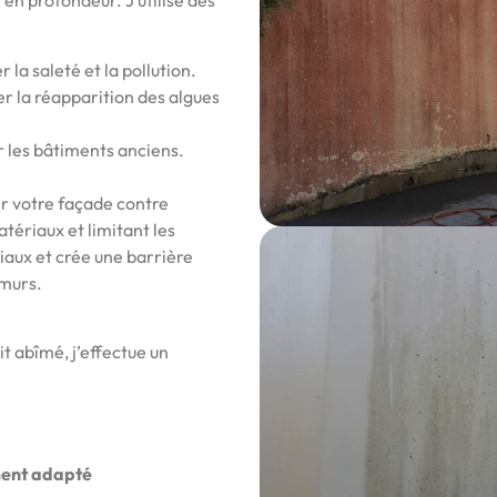
n profondeur. J’utilise des
 la saleté et la pollution.
 la réapparition des algues
ur les bâtiments anciens.
r votre façade contre
atériaux et limitant les
riaux et crée une barrière
 murs.
it abîmé, j’effectue un
ment adapté