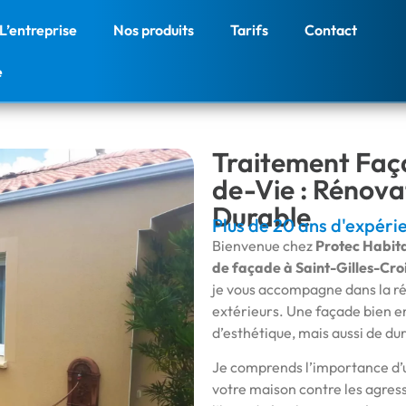
L’entreprise
Nos produits
Tarifs
Contact
e
Traitement Faça
de-Vie : Rénova
Durable
Plus de 20 ans d'expéri
Bienvenue chez
Protec Habit
de façade à Saint-Gilles-Cro
je vous accompagne dans la ré
extérieurs. Une façade bien e
d’esthétique, mais aussi de dur
Je comprends l’importance d
votre maison contre les agressi