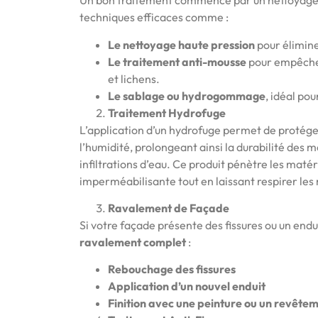
Un bon traitement commence par un nettoyage e
techniques efficaces comme :
Le nettoyage haute pression
pour éliminer
Le traitement anti-mousse
pour empêcher
et lichens.
Le sablage ou hydrogommage
, idéal po
Traitement Hydrofuge
L’application d’un hydrofuge permet de protége
l’humidité, prolongeant ainsi la durabilité des m
infiltrations d’eau. Ce produit pénètre les maté
imperméabilisante tout en laissant respirer les
Ravalement de Façade
Si votre façade présente des fissures ou un endu
ravalement complet
:
Rebouchage des fissures
Application d’un nouvel enduit
Finition avec une peinture ou un revête