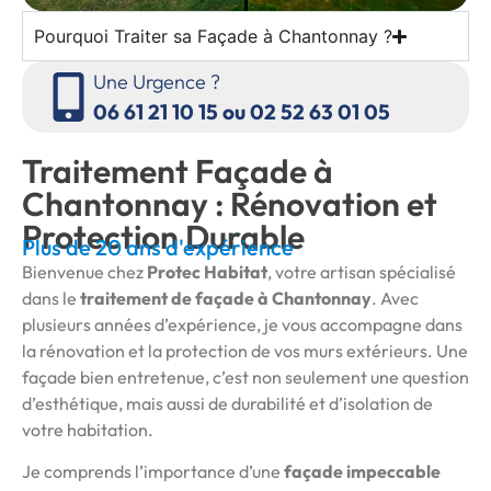
Pourquoi Traiter sa Façade à Chantonnay ?
Une Urgence ?
06 61 21 10 15 ou 02 52 63 01 05
Traitement Façade à
Chantonnay : Rénovation et
Protection Durable
Plus de 20 ans d'expérience
Bienvenue chez
Protec Habitat
, votre artisan spécialisé
dans le
traitement de façade à Chantonnay
. Avec
plusieurs années d’expérience, je vous accompagne dans
la rénovation et la protection de vos murs extérieurs. Une
façade bien entretenue, c’est non seulement une question
d’esthétique, mais aussi de durabilité et d’isolation de
votre habitation.
Je comprends l’importance d’une
façade impeccable