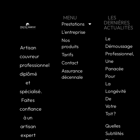
MENU
LES
DERNIÈRES
Prestations
ACTUALITÉS
L’entreprise
Le
Nos
Démoussage
produits
Artisan
Professionnel,
Tarifs
couvreur
Une
Contact
professionnel
Panacée
Assurance
diplômé
Pour
décennale
et
La
spécialisé.
Longévité
De
Faites
Votre
confiance
Toit ?
à un
Quelles
artisan
Subtilités
expert