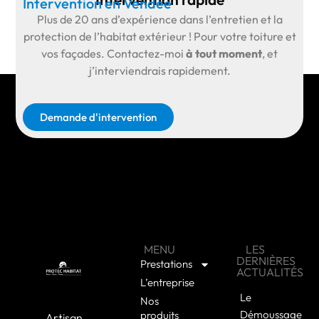
Intervention en Vendée
Plus de
20 ans d’expérience
dans l’entretien et la
protection de l’habitat extérieur ! Pour votre toiture et
vos façades.
Contactez-moi
à tout moment
, et
j’interviendrais rapidement.
Demande d'intervention
MENU
LES
DERNIÈRES
Prestations
ACTUALITÉS
L’entreprise
Le
Nos
Démoussage
produits
Artisan