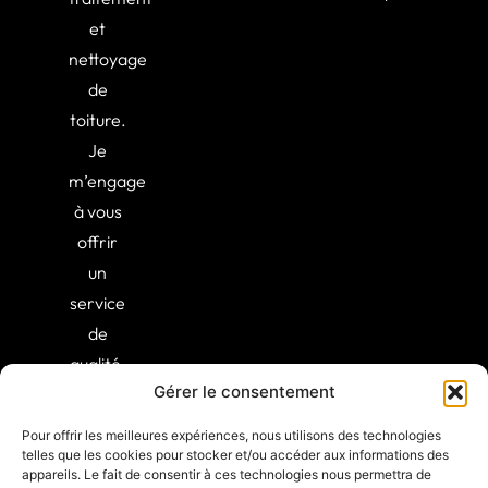
et
nettoyage
de
toiture.
Je
m’engage
à vous
offrir
un
service
de
qualité,
Gérer le consentement
alliant
expertise
Pour offrir les meilleures expériences, nous utilisons des technologies
et
telles que les cookies pour stocker et/ou accéder aux informations des
appareils. Le fait de consentir à ces technologies nous permettra de
professionnalisme.