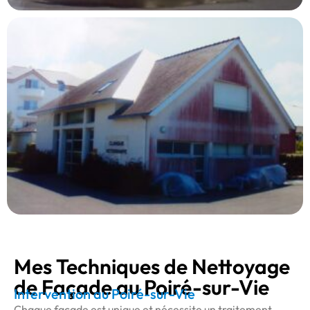
Mes Techniques de Nettoyage
de Façade au Poiré-sur-Vie
Intervention au Poiré-sur-Vie
Chaque façade est unique et nécessite un traitement