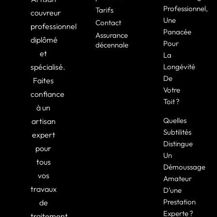
Professionnel,
Tarifs
couvreur
Une
Contact
professionnel
Panacée
Assurance
diplômé
Pour
décennale
et
La
spécialisé.
Longévité
De
Faites
Votre
confiance
Toit ?
à un
Quelles
artisan
Subtilités
expert
Distingue
pour
Un
tous
Démoussage
vos
Amateur
travaux
D’une
Prestation
de
Experte ?
traitement