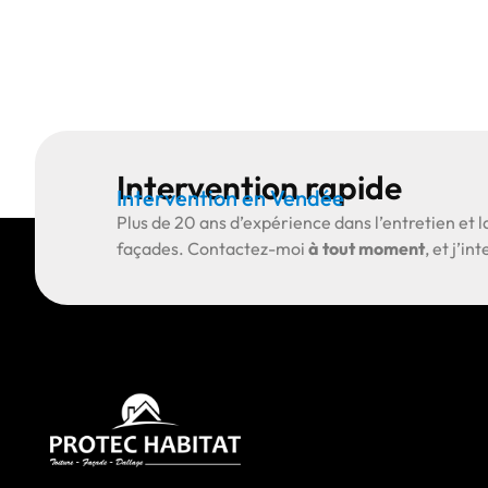
Intervention rapide
Intervention en Vendée
Plus de
20 ans d’expérience
dans l’entretien et l
façades.
Contactez-moi
à tout moment
, et j’i