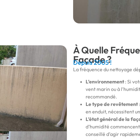
À Quelle Fréque
Façade ?
Depuis 2005 !
La fréquence du nettoyage dép
L’environnement
: Si vo
vent marin ou à l’humidit
recommandé.
Le type de revêtement
en enduit, nécessitent un
L’état général de la fa
d’humidité commencent à 
conseillé d’agir rapidem