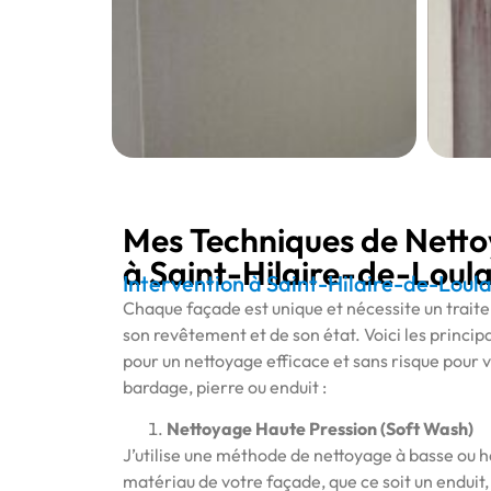
Mes Techniques de Nett
à Saint-Hilaire-de-Loul
Intervention à Saint-Hilaire-de-Loul
Chaque façade est unique et nécessite un trait
son revêtement et de son état. Voici les principa
pour un nettoyage efficace et sans risque pour v
bardage, pierre ou enduit :
Nettoyage Haute Pression (Soft Wash)
J’utilise une méthode de nettoyage à basse ou h
matériau de votre façade, que ce soit un enduit, 