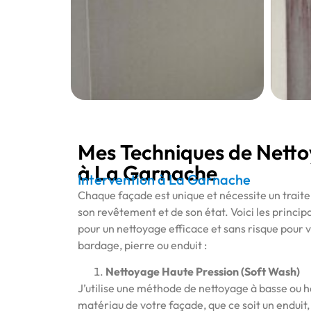
Mes Techniques de Nett
à La Garnache
Intervention à La Garnache
Chaque façade est unique et nécessite un trait
son revêtement et de son état. Voici les principa
pour un nettoyage efficace et sans risque pour v
bardage, pierre ou enduit :
Nettoyage Haute Pression (Soft Wash)
J’utilise une méthode de nettoyage à basse ou h
matériau de votre façade, que ce soit un enduit, 