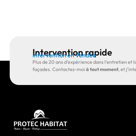
Intervention rapide
Intervention en Vendée
Plus de
20 ans d’expérience
dans l’entretien et l
façades.
Contactez-moi
à tout moment
, et j’i