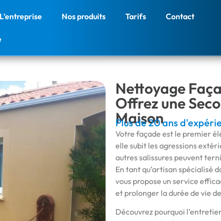
L’entreprise
Nos produits
Tarifs
Contact
e
Nettoyage Faça
Offrez une Seco
Maison
Plus de 20 ans d'expéri
Votre façade est le premier él
elle subit les agressions extér
autres salissures peuvent tern
En tant qu’artisan spécialisé d
vous propose un service effica
et prolonger la durée de vie d
Découvrez pourquoi l’entretie