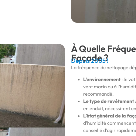
À Quelle Fréque
Façade ?
Depuis 2005 !
La fréquence du nettoyage dép
L’environnement
: Si vo
vent marin ou à l’humidit
recommandé.
Le type de revêtement
en enduit, nécessitent un
L’état général de la fa
d’humidité commencent à 
conseillé d’agir rapidem