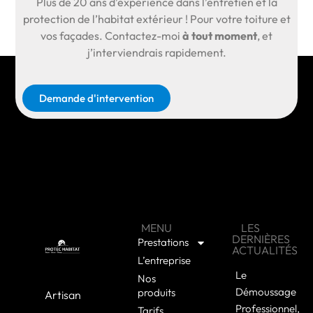
Plus de
20 ans d’expérience
dans l’entretien et la
protection de l’habitat extérieur ! Pour votre toiture et
vos façades.
Contactez-moi
à tout moment
, et
j’interviendrais rapidement.
Demande d'intervention
MENU
LES
DERNIÈRES
Prestations
ACTUALITÉS
L’entreprise
Le
Nos
Démoussage
produits
Artisan
Professionnel,
Tarifs