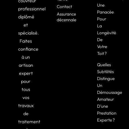
couvreur
Une
Contact
professionnel
Panacée
Assurance
diplômé
Pour
décennale
et
La
spécialisé.
Longévité
De
Faites
Votre
confiance
Toit ?
à un
Quelles
artisan
Subtilités
expert
Distingue
pour
Un
tous
Démoussage
vos
Amateur
travaux
D’une
Prestation
de
Experte ?
traitement