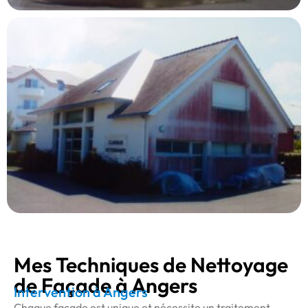
Mes Techniques de Nettoyage
de Façade à Angers
Intervention à Angers
Chaque façade est unique et nécessite un traitement