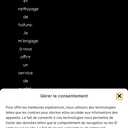
et
nettoyage
de
toiture.
Je
m’engage
à vous
offrir
un
service
de
qualité,
Gérer le consentement
alliant
expertise
Pour offrir les meilleures expériences, nous utilisons des technologies
et
telles que les cookies pour stocker et/ou accéder aux informations des
appareils. Le fait de consentir à ces technologies nous permettra de
professionnalisme.
traiter des données telles que le comportement de navigation ou les ID
uniques sur ce site. Le fait de ne pas consentir ou de retirer son