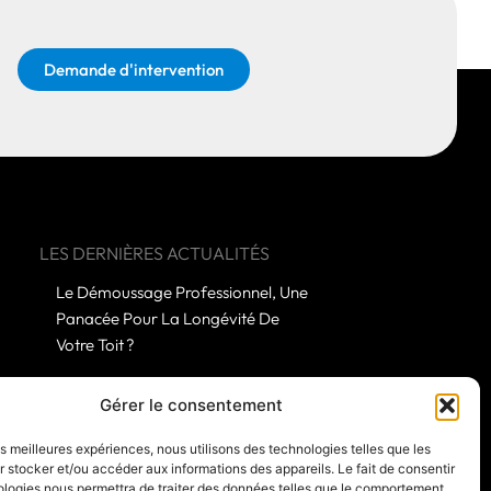
Demande d'intervention
LES DERNIÈRES ACTUALITÉS
Le Démoussage Professionnel, Une
Panacée Pour La Longévité De
Votre Toit ?
Quelles Subtilités Distingue Un
Gérer le consentement
Démoussage Amateur D’une
les meilleures expériences, nous utilisons des technologies telles que les
Prestation Experte ?
 stocker et/ou accéder aux informations des appareils. Le fait de consentir
ologies nous permettra de traiter des données telles que le comportement