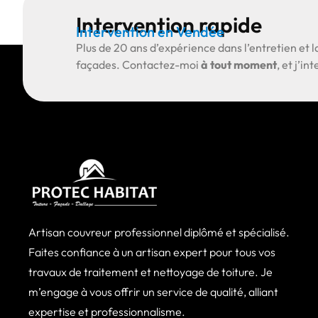
Intervention rapide
Intervention en Vendée
Plus de
20 ans d’expérience
dans l’entretien et l
façades.
Contactez-moi
à tout moment
, et j’i
Artisan couvreur professionnel diplômé et spécialisé.
Faites confiance à un artisan expert pour tous vos
travaux de traitement et nettoyage de toiture. Je
m’engage à vous offrir un service de qualité, alliant
expertise et professionnalisme.