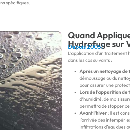
ns spécifiques.
Quand Applique
Hydrofuge sur V
Depuis 2005 !
L’application d’un traitemen
dans les cas suivants :
Après un nettoyage de t
démoussage ou du nettoya
pour assurer une protect
Lors de l’apparition de
d’humidité, de moisissure
permettra de stopper ces
Avant l’hiver
: Il est co
l’arrivée des intempérie
infiltrations d’eau dues a