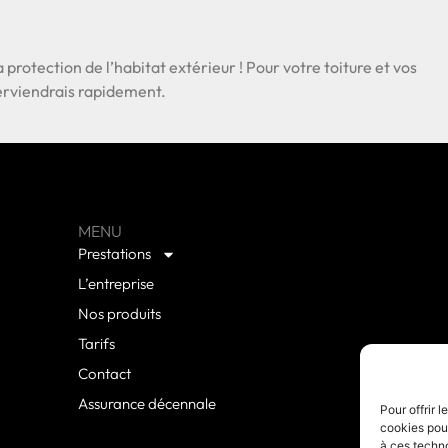
a protection de l’habitat extérieur ! Pour votre toiture et vos
nterviendrais rapidement.
MENU
Prestations
L’entreprise
Nos produits
Tarifs
Contact
Assurance décennale
Pour offrir 
cookies pour
à ces techn