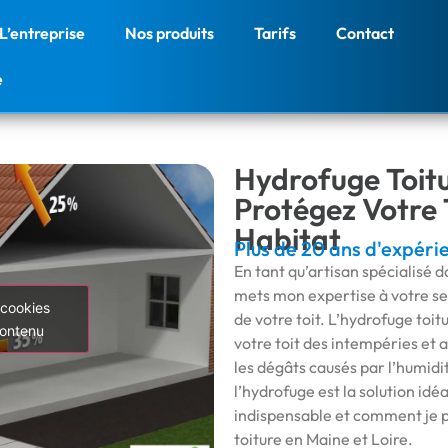
L’entreprise
Nos produits
Tarifs
Contact
e
Hydrofuge Toitu
Protégez Votre 
Habitat
Plus de 20 ans d'expéri
En tant qu’artisan spécialisé d
mets mon expertise à votre ser
 cookies
de votre toit. L’hydrofuge toi
contenu
votre toit des intempéries et a
les dégâts causés par l’humidit
l’hydrofuge est la solution id
indispensable et comment je p
toiture en Maine et Loire.