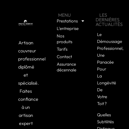
MENU
LES
DERNIÈRES
Prestations
ACTUALITÉS
L’entreprise
Le
Nos
Démoussage
produits
Artisan
Professionnel,
Tarifs
couvreur
Une
Contact
professionnel
Panacée
Assurance
diplômé
Pour
décennale
et
La
spécialisé.
Longévité
De
Faites
Votre
confiance
Toit ?
à un
Quelles
artisan
Subtilités
expert
Distingue