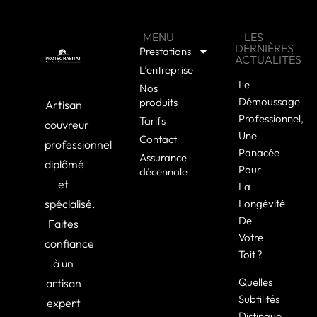
MENU
LES
DERNIÈRES
Prestations
ACTUALITÉS
L’entreprise
Le
Nos
Démoussage
produits
Artisan
Professionnel,
Tarifs
couvreur
Une
Contact
professionnel
Panacée
Assurance
diplômé
Pour
décennale
et
La
spécialisé.
Longévité
De
Faites
Votre
confiance
Toit ?
à un
Quelles
artisan
Subtilités
expert
Distingue