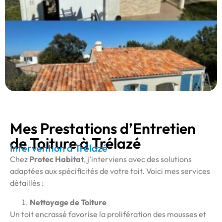
Mes Prestations d’Entretien
de Toiture à Trélazé
Intervention à Trélazé
Chez
Protec Habitat
, j’interviens avec des solutions
adaptées aux spécificités de votre toit. Voici mes services
détaillés :
Nettoyage de Toiture
Un toit encrassé favorise la prolifération des mousses et