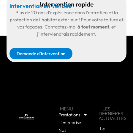
Intervention rapide
Intervention en Vendée
Plus de
20 ans d’expérience
dans l’entretien et la
protection de l’habitat extérieur ! Pour votre toiture et
vos façades.
Contactez-moi
à tout moment
, et
j’interviendrais rapidement.
Demande d'intervention
MENU
LES
DERNIÈRES
Prestations
ACTUALITÉS
L’entreprise
Le
Nos