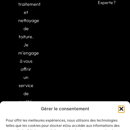
Experte ?
traitement
et
nettoyage
de
toiture.
Je
m’engage
à vous
offrir
un
service
de
qualité,
Gérer le consentement
alliant
expertise
Pour offrir les meilleures expériences, nous utilisons des technologies
et
telles que les cookies pour stocker et/ou accéder aux informations des