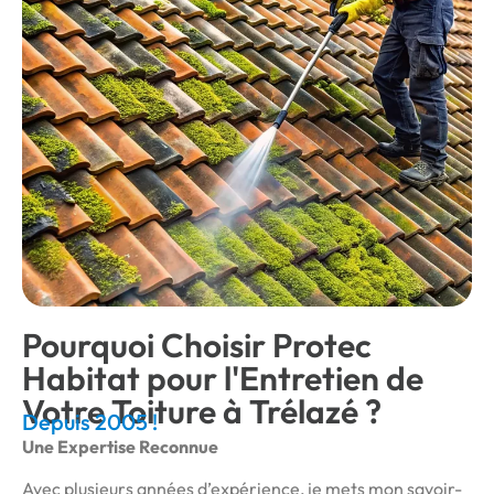
Pourquoi Choisir Protec
Habitat pour l'Entretien de
Votre Toiture à Trélazé ?
Depuis 2005 !
Une Expertise Reconnue
Avec plusieurs années d’expérience, je mets mon savoir-