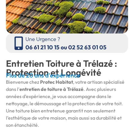
Une Urgence ?
06 61 21 10 15 ou 02 52 63 01 05
Entretien Toiture à Trélazé :
Protection et Longévité
Plus de 20 ans d'expérience
Bienvenue chez
Protec Habitat
, votre artisan spécialisé
dans l’
entretien de toiture à Trélazé
. Avec plusieurs
années d’expérience, je vous accompagne dans le
nettoyage, le démoussage et la protection de votre toit.
Une toiture bien entretenue garantit non seulement
l’esthétique de votre maison, mais aussi sa durabilité et
son étanchéité.