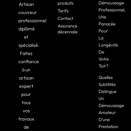
Démoussage
produits
Artisan
Professionnel,
Tarifs
couvreur
Une
Contact
professionnel
Panacée
Assurance
diplômé
Pour
décennale
et
La
spécialisé.
Longévité
De
Faites
Votre
confiance
Toit ?
à un
Quelles
artisan
Subtilités
expert
Distingue
pour
Un
tous
Démoussage
vos
Amateur
travaux
D’une
Prestation
de