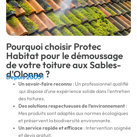
Pourquoi choisir Protec
Habitat pour le démoussage
de votre toiture aux Sables-
d'Olonne ?
Depuis 2005 !
Un savoir-faire reconnu
: Un professionnel qualifié
qui dispose d’une expérience solide dans l’entretien
des toitures.
Des solutions respectueuses de l’environnement
:
Mes produits sont adaptés aux normes écologiques
et préservent la biodiversité environnante.
Un service rapide et efficace
: Intervention soignée
et devis gratuit.