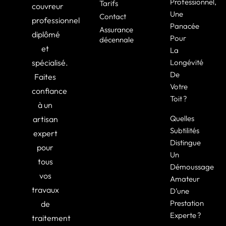
Professionnel,
Tarifs
couvreur
Une
Contact
professionnel
Panacée
Assurance
diplômé
Pour
décennale
et
La
spécialisé.
Longévité
De
Faites
Votre
confiance
Toit ?
à un
Quelles
artisan
Subtilités
expert
Distingue
pour
Un
tous
Démoussage
vos
Amateur
travaux
D’une
Prestation
de
Experte ?
traitement