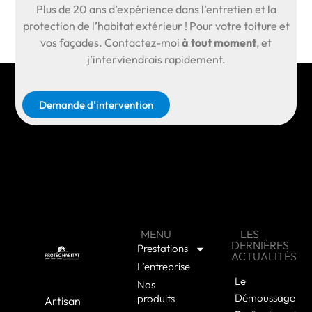
Plus de
20 ans d’expérience
dans l’entretien et la
protection de l’habitat extérieur ! Pour votre toiture et
vos façades.
Contactez-moi
à tout moment
, et
j’interviendrais rapidement.
Demande d'intervention
MENU
LES
DERNIÈRES
Prestations
ACTUALITÉS
L’entreprise
Le
Nos
Démoussage
produits
Artisan