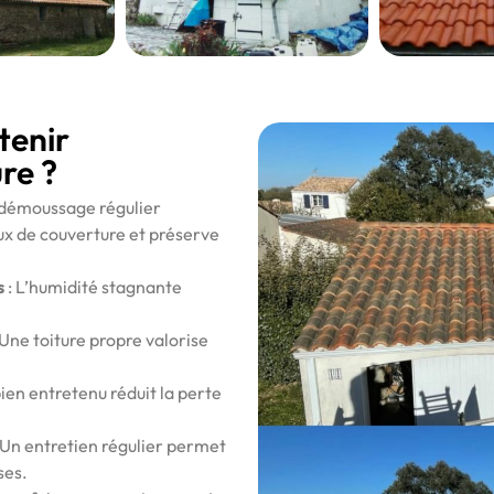
tenir
re ?
 démoussage régulier
x de couverture et préserve
s
: L’humidité stagnante
 Une toiture propre valorise
bien entretenu réduit la perte
 Un entretien régulier permet
ses.