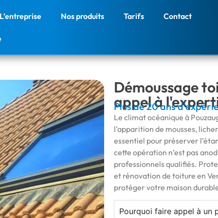
L’entreprise
Nos produits
Tarifs
Contact
e
Démoussage toit
appel à l'exper
Plus de 20 ans d'expéri
Le climat océanique à Pouzauge
l’apparition de mousses, liche
essentiel pour préserver l’étan
cette opération n’est pas anod
professionnels qualifiés. Prot
et rénovation de toiture en Ve
protéger votre maison durabl
Pourquoi faire appel à un