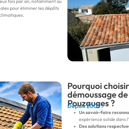
 deux fois par an, notamment au
ales pour éliminer les dépôts
climatiques.
Pourquoi choisi
démoussage de v
Pouzauges ?
Depuis 2005 !
Un savoir-faire reconn
expérience solide dans l’
Des solutions respectue