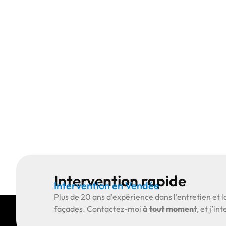
Intervention rapide
Intervention en Vendée
Plus de
20 ans d’expérience
dans l’entretien et l
façades.
Contactez-moi
à tout moment
, et j’i