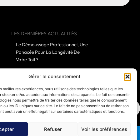
LES DERNIÈRES ACTUALITÉS
Le Démoussage Professionnel, Une
Panacée Pour La Longévité De
Votre Toit ?
Quelles Subtilités Distingue Un
Gérer le consentement
Démoussage Amateur D’une
les meilleures expériences, nous utilisons des technologies telles que les
Prestation Experte ?
 stocker et/ou accéder aux informations des appareils. Le fait de consentir
ologies nous permettra de traiter des données telles que le comportement
n ou les ID uniques sur ce site. Le fait de ne pas consentir ou de retirer son
 peut avoir un effet négatif sur certaines caractéristiques et fonctions.
cepter
Refuser
Voir les préférences
confidentialité
Mentions légales
Politique de cookies