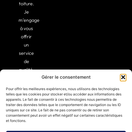
toiture.
Je
m’engage
à vous
offrir
un
service
de
qualité,
Gérer le consentement
alliant
expertise
Pour offrir les meilleures expériences, nous utilisons des technologies
et
telles que les cookies pour stocker et/ou accéder aux informations des
appareils. Le fait de consentir à ces technologies nous permettra de
professionnalisme.
traiter des données telles que le comportement de navigation ou les ID
uniques sur ce site. Le fait de ne pas consentir ou de retirer son
consentement peut avoir un effet négatif sur certaines caractéristiques
et fonctions.