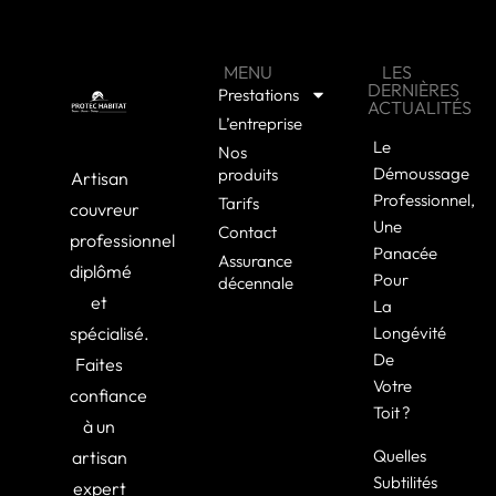
MENU
LES
DERNIÈRES
Prestations
ACTUALITÉS
L’entreprise
Le
Nos
Démoussage
produits
Artisan
Professionnel,
Tarifs
couvreur
Une
Contact
professionnel
Panacée
Assurance
diplômé
Pour
décennale
et
La
spécialisé.
Longévité
De
Faites
Votre
confiance
Toit ?
à un
Quelles
artisan
Subtilités
expert