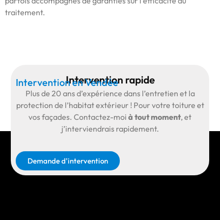
parfois accompagnés de garanties sur l’efficacité du
traitement.
Intervention rapide
Intervention en Vendée
Plus de
20 ans d’expérience
dans l’entretien et la
protection de l’habitat extérieur ! Pour votre toiture et
vos façades.
Contactez-moi
à tout moment
, et
j’interviendrais rapidement.
Demande d'intervention