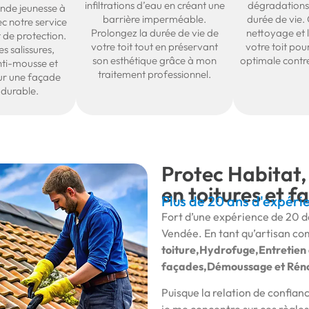
infiltrations d’eau en créant une
dégradations
nde jeunesse à
barrière imperméable.
durée de vie.
c notre service
Prolongez la durée de vie de
nettoyage et 
 de protection.
votre toit tout en préservant
votre toit pou
s salissures,
son esthétique grâce à mon
optimale contre
nti-mousse et
traitement professionnel.
r une façade
 durable.
Protec Habitat, 
en toitures et 
Plus de 20 ans d'expéri
Fort d’une expérience de 20 da
Vendée. En tant qu’artisan co
toiture,Hydrofuge,Entretien 
façades,Démoussage et Rénov
Puisque la relation de confianc