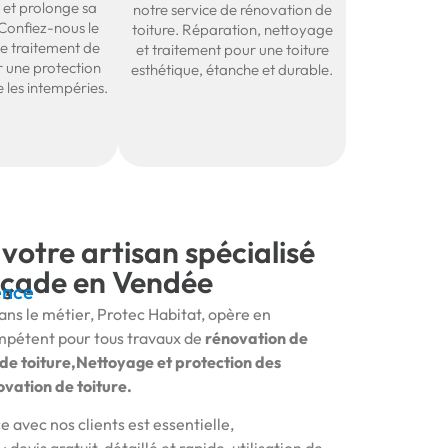
 et prolonge sa
notre service de rénovation de
 Confiez-nous le
toiture. Réparation, nettoyage
le traitement de
et traitement pour une toiture
r une protection
esthétique, étanche et durable.
 les intempéries.
votre artisan spécialisé
façade en Vendée
ence
ns le métier, Protec Habitat, opère en
mpétent pour tous travaux de
rénovation de
de toiture,Nettoyage et protection des
ation de toiture.
e avec nos clients est essentielle,