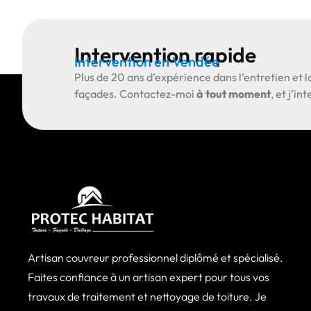
Intervention rapide
Intervention en Vendée
Plus de
20 ans d’expérience
dans l’entretien et l
façades.
Contactez-moi
à tout moment
, et j’i
Artisan couvreur professionnel diplômé et spécialisé.
Faites confiance à un artisan expert pour tous vos
travaux de traitement et nettoyage de toiture. Je