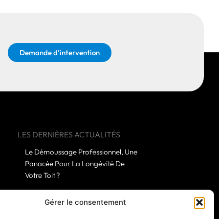
Demande d'intervention
LES DERNIÈRES ACTUALITÉS
Le Démoussage Professionnel, Une
Panacée Pour La Longévité De
Votre Toit ?
Quelles Subtilités Distingue Un
Gérer le consentement
Démoussage Amateur D’une